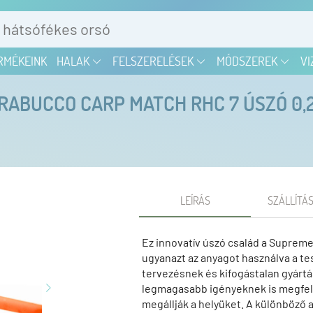
RMÉKEINK
HALAK
FELSZERELÉSEK
MÓDSZEREK
VI
RABUCCO CARP MATCH RHC 7 ÚSZÓ 0,
LEÍRÁS
SZÁLLÍTÁS
Ez innovatív úszó család a Supreme
ugyanazt az anyagot használva a tes
tervezésnek és kifogástalan gyárt
legmagasabb igényeknek is megfele
megállják a helyüket. A különböző