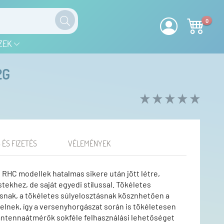
0
ZEK
2G
 ÉS FIZETÉS
VÉLEMÉNYEK
 RHC modellek hatalmas sikere után jött létre,
tekhez, de saját egyedi stílussal. Tökéletes
ásnak, a tökéletes súlyelosztásnak kösznhetően a
lnek, így a versenyhorgászat során is tökéletesen
 antennaátmérők sokféle felhasználási lehetőséget