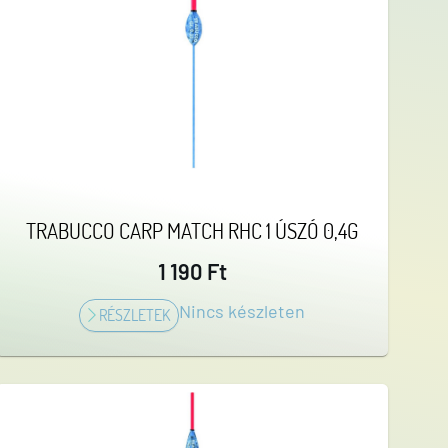
nékhorgászathoz. Az antenna vastagabb, 1,8 mm
TRABUCCO CARP MATCH RHC 1 ÚSZÓ 0,4G
1 190 Ft
Nincs készleten
RÉSZLETEK