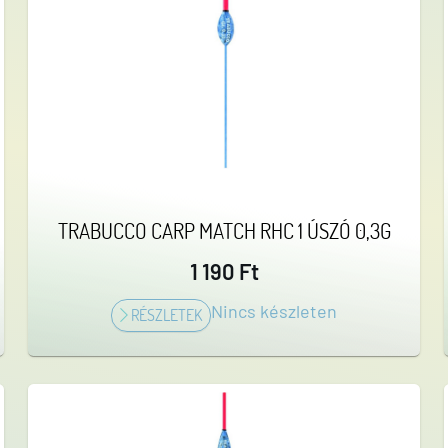
modellt a mélyebb eresztékhez, fe
átmérőjű.
TRABUCCO CARP MATCH RHC 1 ÚSZÓ 0,3G
1 190 Ft
Nincs készleten
RÉSZLETEK