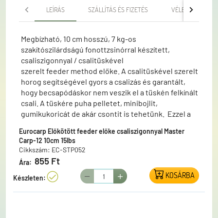
LEÍRÁS
SZÁLLÍTÁS ÉS FIZETÉS
VÉLEMÉNYEK
Megbízható, 10 cm hosszú, 7 kg-os
szakítószilárdságú fonottzsinórral készített,
csaliszigonnyal / csalitüskével
szerelt feeder method előke. A csalitüskével szerelt
horog segítségével gyors a csalizás és garantált,
hogy becsapódáskor nem veszik el a tüskén felkínált
csali. A tüskére puha pelletet, minibojlit,
gumikukoricát de akár csontit is tehetünk. Ezzel a
mostanában divatossá vált módszerrel valóban
Eurocarp Előkötött feeder előke csaliszigonnyal Master
garantált a siker ! A csomag 3 db csaliszigonnyal
Carp-12 10cm 15lbs
szerelt, Master Carp horoggal kötött előkét
Cikkszám: EC-STP052
tartalmaz. Kínálatunkban három horog méret
855 Ft
Ára:
választható.
KOSÁRBA
Készleten: