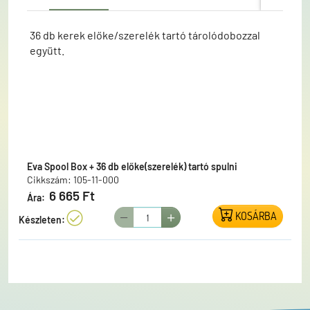
36 db kerek előke/szerelék tartó tárolódobozzal
együtt.
Eva Spool Box + 36 db előke(szerelék) tartó spulni
Cikkszám: 105-11-000
6 665 Ft
Ára:
KOSÁRBA
Készleten: