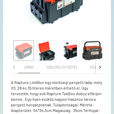
LEÍRÁS
SZÁLLÍTÁS ÉS FIZETÉS
VÉLEMÉNYEK
A Rapture LinkBox egy minőségi pergető láda, mely
20, 28 és 35 literes méretben érhető el. Úgy
tervezték, hogy sok Rapture TekBox doboz elférjen
benne. Egy ilyen eszköz nagyon hasznos társa a
pergető horgászoknak. Tulajdonságai: Mérete:
Alapterület: 54*34,3cm Magasság: 35cm Térfogat: