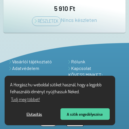
5 910 Ft
Nincs készleten
RÉSZLETEK
Vásárlói tájékoztató
Rólunk
Adatvédelem
Kapcsolat
KÖVESS MINKET:
A Horgász.hu weboldal sütiket használ, hogy a legjobb
felhasználói élményt nyújthassuk Neked.
Tudj meg többet!
Elutasítás
A sütik engedélyezése