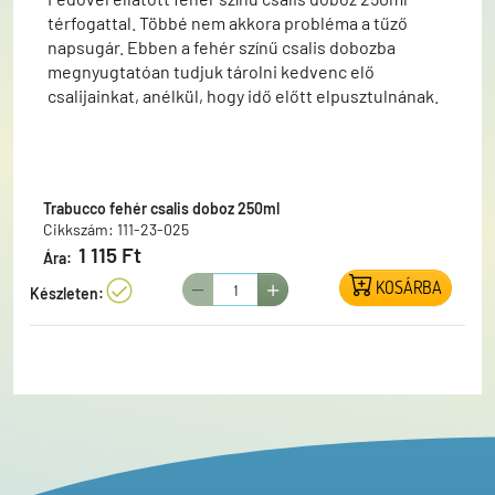
térfogattal. Többé nem akkora probléma a tűző
napsugár. Ebben a fehér színű csalis dobozba
megnyugtatóan tudjuk tárolni kedvenc elő
csalijainkat, anélkül, hogy idő előtt elpusztulnának.
Trabucco fehér csalis doboz 250ml
Cikkszám: 111-23-025
1 115 Ft
Ára:
KOSÁRBA
Készleten: