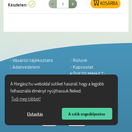
KOSÁRBA
különböző érzékenységű spicc (ULTM-PM1, ULTM-
Készleten:
PM2, ULTM-PM3, ULTM-PM4), melyeket korlátozott
látási viszonyok között is jobban észre lehet venni, a
rajtuk lévő színsávoknak köszönhetően. Spiccek
átmérője a csatlakozó résznél 2,4mm, a hosszuk 71
cm, gyűrűzésük 6+1-es. Tartalékspiccek az alábbi
cikkszámon rendelhetők: 150-86-001, 150-86-002,
150-86-003 és 150-86-004
Vásárlói tájékoztató
Rólunk
Adatvédelem
Kapcsolat
KÖVESS MINKET:
A Horgász.hu weboldal sütiket használ, hogy a legjobb
felhasználói élményt nyújthassuk Neked.
Tudj meg többet!
Elutasítás
A sütik engedélyezése