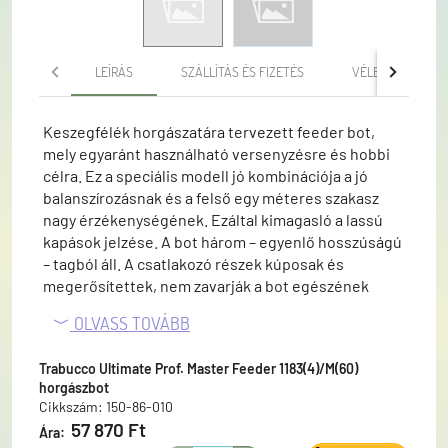
LEÍRÁS
SZÁLLÍTÁS ÉS FIZETÉS
VÉLEMÉNYEK
Keszegfélék horgászatára tervezett feeder bot,
mely egyaránt használható versenyzésre és hobbi
célra. Ez a speciális modell jó kombinációja a jó
balanszírozásnak és a felső egy méteres szakasz
nagy érzékenységének. Ezáltal kimagasló a lassú
kapások jelzése. A bot három – egyenlő hosszúságú
– tagból áll. A csatlakozó részek kúposak és
megerősítettek, nem zavarják a bot egészének
karakterisztikáját. A gyűrűzés „K” lábú Sea Guide SiC.
OLVASS TOVÁBB
A kialakítás megakadályozza a gubancolódást. Az
orsó felőli első gyűrű túlméretes, ezzel könnyítve a
Trabucco Ultimate Prof. Master Feeder 1183(4)/M(60)
zsinór gyors lefutását és a dobóelőke kötés sima
horgászbot
átjutását. Természetes parafa nyél lakkozott és
Cikkszám: 150-86-010
gumírozott orsótartót, a bot végén kúpos
57 870 Ft
Ára:
markolatot kapott. A bot tartozéka négy darab