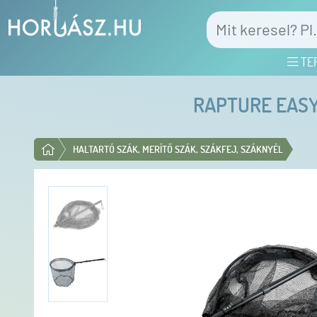
TE
RAPTURE EASY
HALTARTÓ SZÁK, MERÍTŐ SZÁK, SZÁKFEJ, SZÁKNYÉL