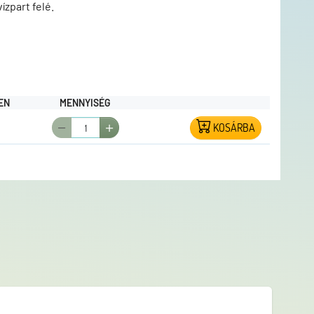
ízpart felé.
EN
MENNYISÉG
KOSÁRBA