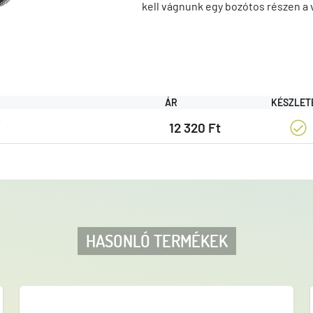
kell vágnunk egy bozótos részen a v
ÁR
KÉSZLET
ó
12 320 Ft
HASONLÓ TERMÉKEK