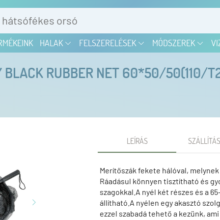
RMÉKEINK
HALAK
FELSZERELÉSEK
MÓDSZEREK
VI
 BLACK RUBBER NET 60*50/50(110/T2
LEÍRÁS
SZÁLLÍTÁS
Merítőszák fekete hálóval, melynek
Ráadásul könnyen tisztítható és gy
szagokkal.A nyél két részes és a 
állítható.A nyélen egy akasztó szolg
ezzel szabadá tehető a kezünk, ami