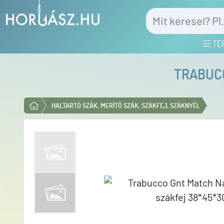
TE
TRABUC
HALTARTÓ SZÁK, MERÍTŐ SZÁK, SZÁKFEJ, SZÁKNYÉL