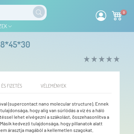
0
ZEK
8*45*30
 ÉS FIZETÉS
VÉLEMÉNYEK
lóval (supercontact nano molecular structure). Ennek
ulajdonsága, hogy alig van súrlódás a víz és a háló
jtéssel lehet elvégezni a szákolást, összehasonlítva a
ásik kedvező tulajdonsága, hogy pillanatok alatt
em árasztja magából a kellemetlen szagokat.