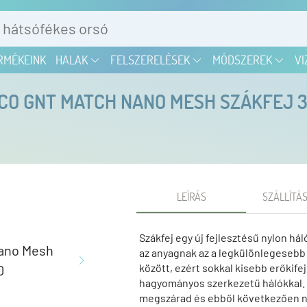
RMÉKEINK
HALAK
FELSZERELÉSEK
MÓDSZEREK
VI
CO GNT MATCH NANO MESH SZÁKFEJ 3
LEÍRÁS
SZÁLLÍTÁS
Szákfej egy új fejlesztésű nylon há
az anyagnak az a legkülönlegesebb t
között, ezért sokkal kisebb erőkife
hagyományos szerkezetű hálókkal. M
megszárad és ebből következően n