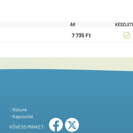
ÁR
KÉSZLET
7 735 Ft
Rólunk
Kapcsolat
KÖVESS MINKET: