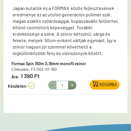
Japán kutatók és a FORMAX közös fejlesztésének
eredménye ez az utolsó generációs polimer szál ,
magas szakító szilárdsággal, kopássásálló felülettel,
kitűnő csomótűrő képeséggel. További
érdekessége a színe. A zsinór kétszínű, sárga és
fekete, melyek 50cm-enként váltják egymást. Így a
zsinór nagyon jól szemmel követhető a
legkülönbözőbb fény és vízviszonyok között.
Formax Spin 150m 0,16mm monofil zsinór
Cikkszám: FX 002-01-160
1 390 Ft
Ára:
KOSÁRBA
Készleten: