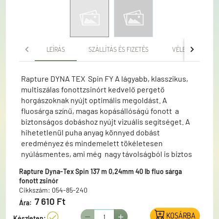
LEÍRÁS
SZÁLLÍTÁS ÉS FIZETÉS
VÉLEMÉNYEK
Rapture DYNA TEX Spin FY A lágyabb, klasszikus,
multiszálas fonottzsinórt kedvelő pergető
horgászoknak nyújt optimális megoldást. A
fluosárga színű, magas kopásállóságú fonott a
biztonságos dobáshoz nyújt vizuális segítséget. A
hihetetlenül puha anyag könnyed dobást
eredményez és mindemelett tökéletesen
nyúlásmentes, ami még nagy távolságból is biztos
akadást biztosít. A gyártó a Palomar kötést ajánlja a
Rapture Dyna-Tex Spin 137 m 0,24mm 40 lb fluo sárga
forgók, kapcsok kötéséhez.A két zsinór
fonott zsinór
összekötéséhez a „Mahin” kötés a legmegbízhatóbb
Cikkszám: 054-85-240
megoldás.
7 610 Ft
Ára:
KOSÁRBA
Készleten: