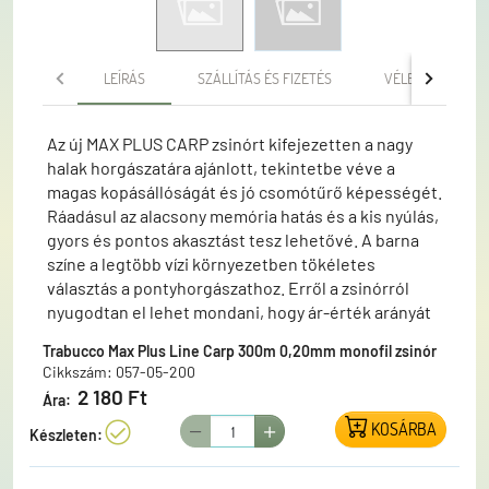
LEÍRÁS
SZÁLLÍTÁS ÉS FIZETÉS
VÉLEMÉNYEK
Az új MAX PLUS CARP zsinórt kifejezetten a nagy
halak horgászatára ajánlott, tekintetbe véve a
magas kopásállóságát és jó csomótűrő képességét.
Ráadásul az alacsony memória hatás és a kis nyúlás,
gyors és pontos akasztást tesz lehetővé. A barna
színe a legtöbb vízi környezetben tökéletes
választás a pontyhorgászathoz. Erről a zsinórról
nyugodtan el lehet mondani, hogy ár-érték arányát
tekintve nagyon jó választás. A csomagolása is
Trabucco Max Plus Line Carp 300m 0,20mm monofil zsinór
igényes. Egyrészt a rajta kialakított fül segítségével
Cikkszám: 057-05-200
könnyen lehet tüskére lógatni, ami a kereskők
2 180 Ft
Ára:
számára jelent nagy könnyebbséget, másrészt a
KOSÁRBA
csomagolás védi a zsinórt az UV sugarak ellen, így aki
Készleten:
ilyen zsinórt vásárol, biztos lehet abban, hogy nem
fogja a használat során kellemetlen meglepetés