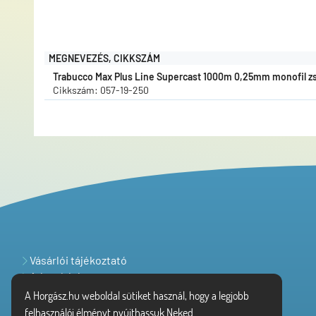
MEGNEVEZÉS, CIKKSZÁM
Trabucco Max Plus Line Supercast 1000m 0,25mm monofil z
Cikkszám: 057-19-250
Vásárlói tájékoztató
Adatvédelem
A Horgász.hu weboldal sütiket használ, hogy a legjobb
felhasználói élményt nyújthassuk Neked.