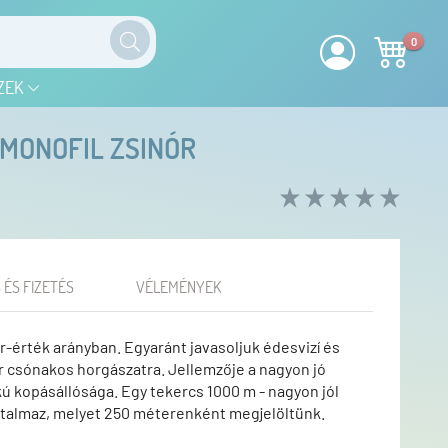
0
ZEK
MONOFIL ZSINÓR
 ÉS FIZETÉS
VÉLEMÉNYEK
r-érték arányban. Egyaránt javasoljuk édesvizí és
ár csónakos horgászatra. Jellemzője a nagyon jó
 kopásállósága. Egy tekercs 1000 m - nagyon jól
tartalmaz, melyet 250 méterenként megjelöltünk.