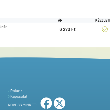
ÁR
KÉSZLET
sinór
6 270 Ft
Rólunk
Kapcsolat
KÖVESS MINKET: