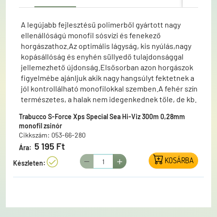
A legújabb fejlesztésű polimerből gyártott nagy
ellenállóságú monofil sósvízi és fenekező
horgászathoz.Az optimális lágyság, kis nyúlás,nagy
kopásállóság és enyhén süllyedő tulajdonsággal
jellemezhető újdonság.Elsősorban azon horgászok
figyelmébe ajánljuk akik nagy hangsúlyt fektetnek a
jól kontrollálható monofilokkal szemben.A fehér szín
természetes, a halak nem idegenkednek tőle, de kb.
0,5 mt mélységben a fénytörés miatt már alig
Trabucco S-Force Xps Special Sea Hi-Viz 300m 0,28mm
érzékelhető.Felületi kezelése lehetővé teszi az
monofil zsinór
extrém körülmények közötti használatra is
Cikkszám: 053-66-280
pl.köves,sziklás aljzatok esetén is. rendelhető 300
5 195 Ft
Ára:
ill. 600 mt-es kiszerelésben.A hosszabbik kiszerelés
KOSÁRBA
kiváló megoldás a csalijukat nagy távolságba kihuzó
Készleten:
pontyhorgászok számára is.