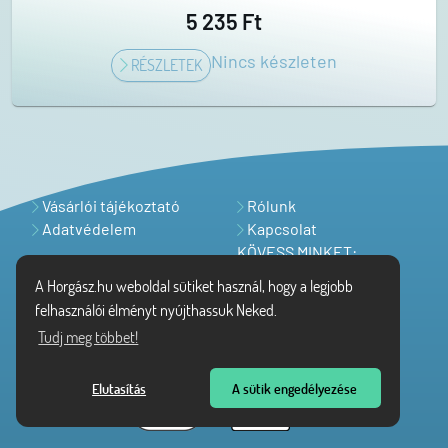
5 235 Ft
Nincs készleten
RÉSZLETEK
Vásárlói tájékoztató
Rólunk
Adatvédelem
Kapcsolat
KÖVESS MINKET:
A Horgász.hu weboldal sütiket használ, hogy a legjobb
felhasználói élményt nyújthassuk Neked.
Tudj meg többet!
Elutasítás
A sütik engedélyezése