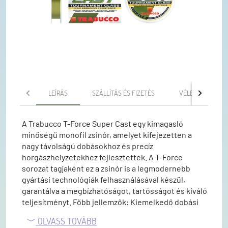
LEÍRÁS
SZÁLLÍTÁS ÉS FIZETÉS
VÉLEMÉNYEK
A Trabucco T-Force Super Cast egy kimagasló
minőségű monofil zsinór, amelyet kifejezetten a
nagy távolságú dobásokhoz és precíz
horgászhelyzetekhez fejlesztettek. A T-Force
sorozat tagjaként ez a zsinór is a legmodernebb
gyártási technológiák felhasználásával készül,
garantálva a megbízhatóságot, tartósságot és kiváló
teljesítményt. Főbb jellemzők: Kiemelkedő dobási
tulajdonságok: Az extra sima felület és a kiváló
OLVASS TOVÁBB
rugalmasság segíti a hosszú és pontos dobásokat,