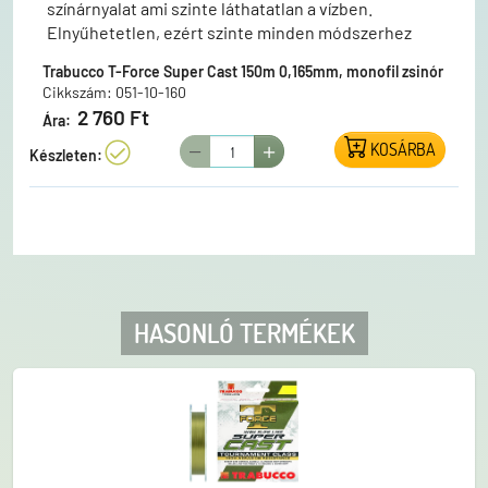
színárnyalat ami szinte láthatatlan a vízben.
Elnyűhetetlen, ezért szinte minden módszerhez
javasolt monofil zsinór.
Trabucco T-Force Super Cast 150m 0,165mm, monofil zsinór
Cikkszám: 051-10-160
2 760 Ft
Ára:
KOSÁRBA
Készleten:
HASONLÓ TERMÉKEK