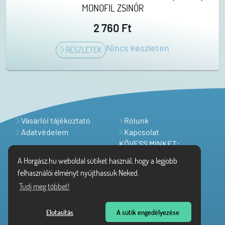
MONOFIL ZSINÓR
2 760 Ft
Nincs készleten
RÉSZLETEK
Vásárlói tájékoztató
Rólunk
Adatvédelem
Kapcsolat
KÖVESS MINKET:
A Horgász.hu weboldal sütiket használ, hogy a legjobb
felhasználói élményt nyújthassuk Neked.
Tudj meg többet!
Elutasítás
A sütik engedélyezése