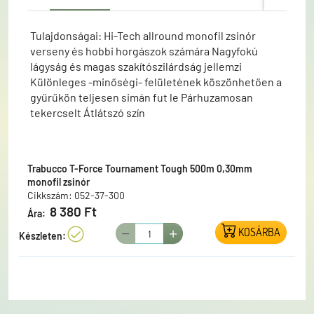
Tulajdonságai: Hi-Tech allround monofil zsinór
verseny és hobbi horgászok számára Nagyfokú
lágyság és magas szakítószilárdság jellemzi
Különleges -minőségi- felületének köszönhetően a
gyűrűkön teljesen simán fut le Párhuzamosan
tekercselt Átlátszó szín
Trabucco T-Force Tournament Tough 500m 0,30mm
monofil zsinór
Cikkszám: 052-37-300
8 380 Ft
Ára:
KOSÁRBA
Készleten: