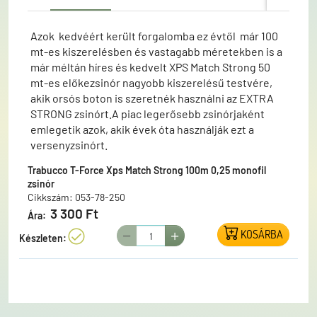
Azok kedvéért került forgalomba ez évtől már 100
mt-es kiszerelésben és vastagabb méretekben is a
már méltán híres és kedvelt XPS Match Strong 50
mt-es előkezsinór nagyobb kiszerelésű testvére,
akik orsós boton is szeretnék használni az EXTRA
STRONG zsinórt.A piac legerősebb zsinórjaként
emlegetik azok, akik évek óta használják ezt a
versenyzsinórt.
Trabucco T-Force Xps Match Strong 100m 0,25 monofil
zsinór
Cikkszám: 053-78-250
3 300 Ft
Ára:
KOSÁRBA
Készleten: