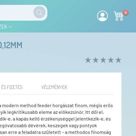
0
ZEK
0,12MM
 ÉS FIZETÉS
VÉLEMÉNYEK
 a modern method feeder horgászat finom, mégis erős
ik legkritikusabb eleme az előkezsinór. Itt dől el,
dik-e, a kapás kellő érzékenységgel jelentkezik-e, és
 legóvatosabb dévérek, keszegek vagy pontyok
an erre a feladatra született – a methodos finomság