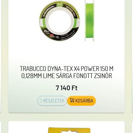
TRABUCCO DYNA-TEX X4 POWER 150 M
0,128MM LIME SÁRGA FONOTT ZSINÓR
7 140 Ft
RÉSZLETEK
KOSÁRBA