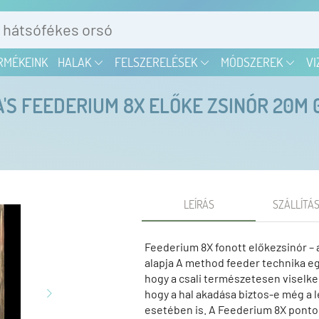
RMÉKEINK
HALAK
FELSZERELÉSEK
MÓDSZEREK
VI
'S FEEDERIUM 8X ELŐKE ZSINÓR 20M 
LEÍRÁS
SZÁLLÍTÁS
Feederium 8X fonott előkezsinór –
alapja A method feeder technika egy
hogy a csali természetesen viselke
hogy a hal akadása biztos-e még a
esetében is. A Feederium 8X pontos