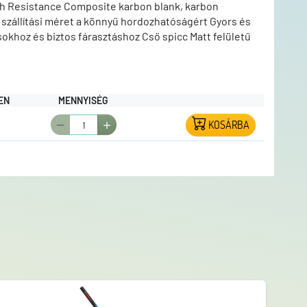
igh Resistance Composite karbon blank, karbon
szállítási méret a könnyű hordozhatóságért Gyors és
okhoz és biztos fárasztáshoz Cső spicc Matt felületű
könnyű tisztíthatóságért Alumínium végzáró sapka
tor TLS Pole botok kiváló ár-érték arányt képviselnek,
rgászok számára, akik strapabíró, mégis könnyen
EN
MENNYISÉG
KOSÁRBA