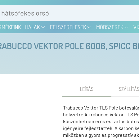
RMÉKEINK
HALAK
FELSZERELÉSEK
MÓDSZEREK
VI
RABUCCO VEKTOR POLE 6006, SPICC B
LEÍRÁS
SZÁLLÍTÁS
Trabucco Vektor TLS Pole botcsalá
helyzetre A Trabucco Vektor TLS P
köszönhetően erős és tartós botcs
igényeire fejlesztettek. A karbon ke
miközben a gyors és progresszív akc