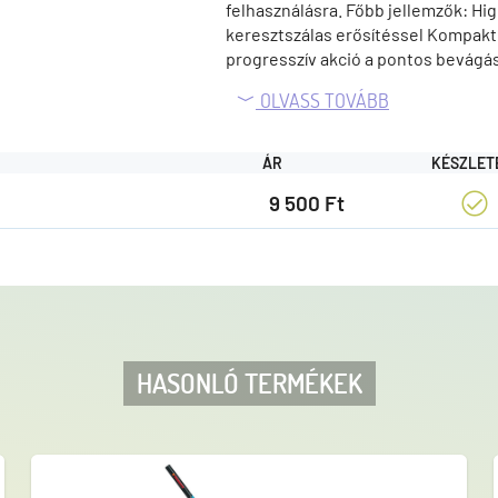
felhasználásra. Főbb jellemzők: H
keresztszálas erősítéssel Kompakt 
progresszív akció a pontos bevágás
markolat a kényelmes fogásért és 
OLVASS TOVÁBB
gumis ütéscsillapító betéttel A Vek
és tökéletesek a hobbi- és sportho
kezelhető eszközt keresnek.
ÁR
KÉSZLET
9 500 Ft
HASONLÓ TERMÉKEK