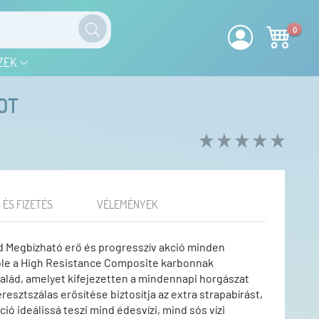
0
ZEK
OT
 ÉS FIZETÉS
VÉLEMÉNYEK
d Megbízható erő és progresszív akció minden
ole a High Resistance Composite karbonnak
alád, amelyet kifejezetten a mindennapi horgászat
resztszálas erősítése biztosítja az extra strapabírást,
ió ideálissá teszi mind édesvízi, mind sós vízi