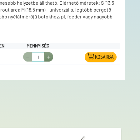
mesebb helyzetbe állítható. Elérhető méretek: S (13,5
rout area M (18,5 mm) – univerzális, legtöbb pergető-
abb nyélátmérőjű botokhoz, pl. feeder vagy nagyobb
b / csomag Ez a praktikus kiegészítő minden horgász
etten és biztonságosan szeretné tárolni
EN
MENNYISÉG
KOSÁRBA