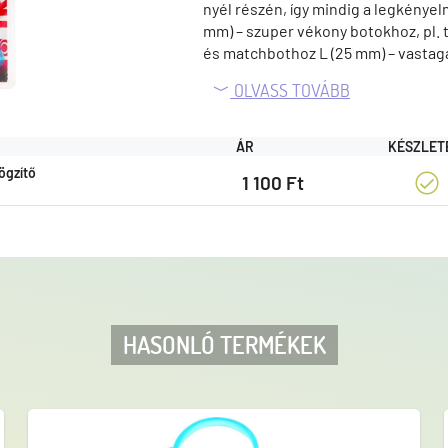
nyél részén, így mindig a legkényel
mm) – szuper vékony botokhoz, pl. t
és matchbothoz L (25 mm) – vastag
távdobó pálcákhoz Kiszerelés: 10 d
OLVASS TOVÁBB
számára kötelező darab, aki rendez
felszerelését.
ÁR
KÉSZLET
ögzítő
1 100 Ft
HASONLÓ TERMÉKEK