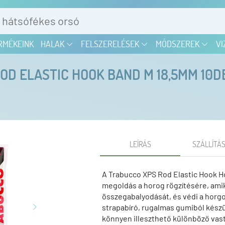
RMÉKEINK
HALAK
FELSZERELÉSEK
MÓDSZEREK
VI
OD ELASTIC HOOK BAND M 18,5MM 10D
LEÍRÁS
SZÁLLÍTÁS
A Trabucco XPS Rod Elastic Hook H
megoldás a horog rögzítésére, amik
összegabalyodását, és védi a horgo
strapabíró, rugalmas gumiból készül
könnyen illeszthető különböző vas