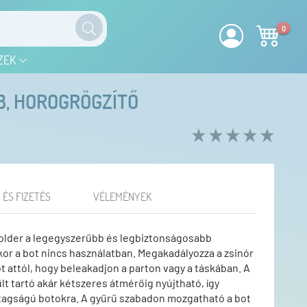
0
ZEK
B, HOROGRÖGZÍTŐ
 ÉS FIZETÉS
VÉLEMÉNYEK
older a legegyszerűbb és legbiztonságosabb
or a bot nincs használatban. Megakadályozza a zsinór
t attól, hogy beleakadjon a parton vagy a táskában. A
t tartó akár kétszeres átmérőig nyújtható, így
tagságú botokra. A gyűrű szabadon mozgatható a bot