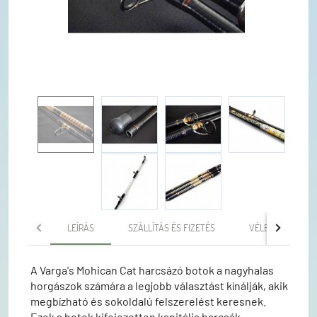
LEÍRÁS
SZÁLLÍTÁS ÉS FIZETÉS
VÉLEMÉNYEK
A Varga's Mohican Cat harcsázó botok a nagyhalas
horgászok számára a legjobb választást kínálják, akik
megbízható és sokoldalú felszerelést keresnek.
Ezek a botok kifejezetten kapitális harcsák