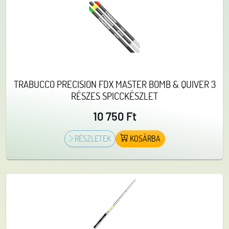
botok tökéletes választást jelentenek mind a kezdő,
mind a tapasztalt horgászok számára, akik
megbízható és sokoldalú felszerelést keresnek a
nagy harcsák megfogásához. Válaszd a Mohican Cat
botokat, és élvezd a sikeres horgászatot minden
pillanatban!
TRABUCCO PRECISION FDX MASTER BOMB & QUIVER 3
RÉSZES SPICCKÉSZLET
10 750 Ft
RÉSZLETEK
KOSÁRBA