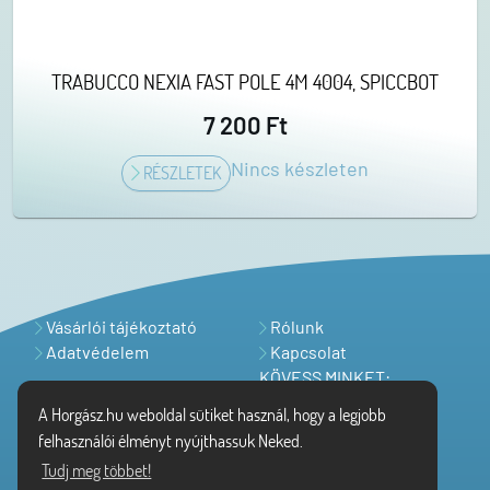
TRABUCCO NEXIA FAST POLE 4M 4004, SPICCBOT
7 200 Ft
Nincs készleten
RÉSZLETEK
Vásárlói tájékoztató
Rólunk
Adatvédelem
Kapcsolat
KÖVESS MINKET:
A Horgász.hu weboldal sütiket használ, hogy a legjobb
felhasználói élményt nyújthassuk Neked.
Tudj meg többet!