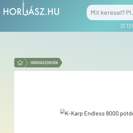
TE
HORGÁSZORSÓK