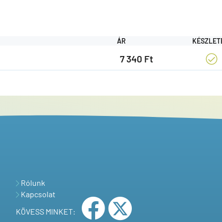
ÁR
KÉSZLET
7 340 Ft
Rólunk
Kapcsolat
KÖVESS MINKET: