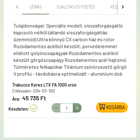
LEÍRÁS
SZÁLLÍTÁS ÉS FIZETÉS
VÉLEMÉNYEK
Tulajdonságai: Speciális modell, visszaforgásgátló
kapcsoló nélkül (állandó visszaforgásgátlás
üzemmód) Ultra könnyű CX carbon ház és rotor
Rozsdamentes acélból készült, porvédelemmel
ellátott golyóscsapágyak Rozsdamentes acélból
készült görgőscsapágy Rozsdamentes acél hajtómű
Túlméretes felkapókar Titánium zsinórvezető görgő
V profilú - távdobásra optimalizált - alumínium dob
Szennyeződés elleni védelemmel ellátott elsőfékes
Trabucco Keres LTX FA 1000 orsó
rendszer nagy szilárdságű műanyag és acél
Cikkszám: 034-57-100
lamellákkal CNC technológiával készült alumínium
45 735 Ft
Ára:
hajtókar, CX carbon markolattal Az orsóhoz pótdob
KOSÁRBA
rendelhető a 034-57-910 cikkszámon
Készleten: