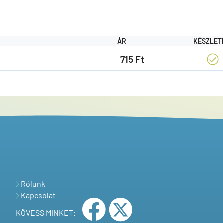
ÁR
KÉSZLET
715 Ft
Rólunk
Kapcsolat
KÖVESS MINKET: