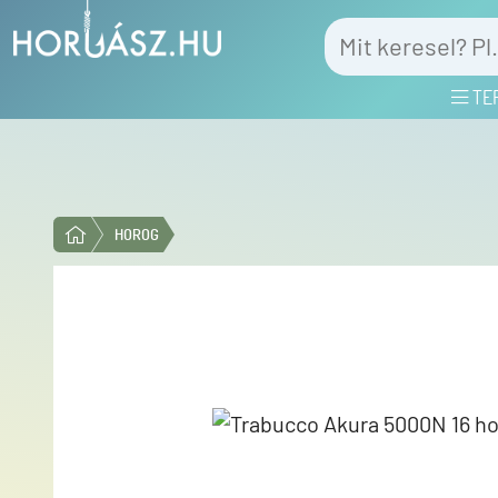
TE
HOROG