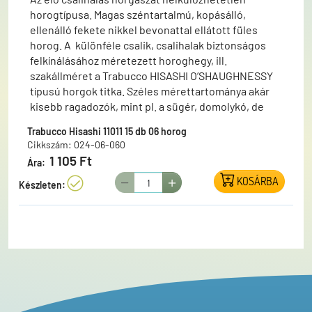
horogtípusa. Magas széntartalmú, kopásálló,
ellenálló fekete nikkel bevonattal ellátott füles
horog. A különféle csalik, csalihalak biztonságos
felkínálásához méretezett horoghegy, ill.
szakállméret a Trabucco HISASHI O’SHAUGHNESSY
típusú horgok titka. Széles mérettartománya akár
kisebb ragadozók, mint pl. a sügér, domolykó, de
akár a süllő, csuka, vagy harcsahorgászok igényeit is
Trabucco Hisashi 11011 15 db 06 horog
kielégíti.
Cikkszám: 024-06-060
1 105 Ft
Ára:
KOSÁRBA
Készleten: