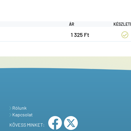
ÁR
KÉSZLET
1 325 Ft
Rólunk
Kapcsolat
KÖVESS MINKET: