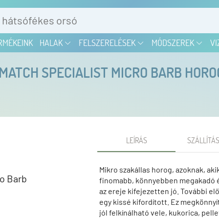
RMÉKEINK
HALAK
FELSZERELÉSEK
MÓDSZEREK
VI
ATCH SPECIALIST MICRO BARB HOROG
LEÍRÁS
SZÁLLÍTÁS
Mikro szakállas horog, azoknak, aki
finomabb, könnyebben megakadó és
az ereje kifejezetten jó. További el
egy kissé kifordított. Ez megkönnyít
jól felkínálható vele, kukorica, pelle