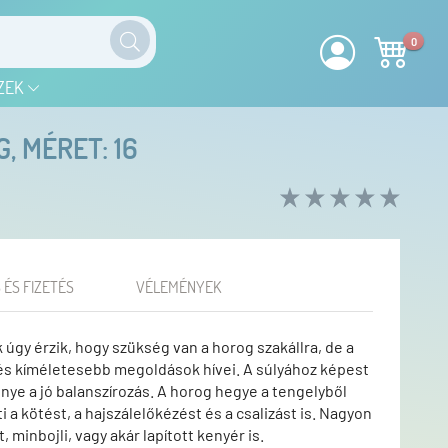
0
ZEK
, MÉRET: 16
 ÉS FIZETÉS
VÉLEMÉNYEK
k úgy érzik, hogy szükség van a horog szakállra, de a
 kíméletesebb megoldások hívei. A súlyához képest
őnye a jó balanszírozás. A horog hegye a tengelyből
i a kötést, a hajszálelőkézést és a csalizást is. Nagyon
t, minbojli, vagy akár lapított kenyér is.