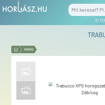
TE
TRABU
HOROG