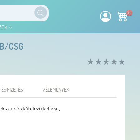
0
ZEK
DB/CSG
 ÉS FIZETÉS
VÉLEMÉNYEK
lszerelés kötelező kelléke.