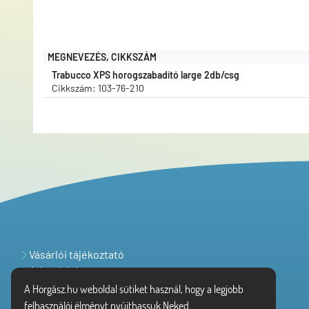
MEGNEVEZÉS, CIKKSZÁM
Trabucco XPS horogszabadító large 2db/csg
Cikkszám: 103-76-210
Vásárlói tájékoztató
Adatvédelem
A Horgász.hu weboldal sütiket használ, hogy a legjobb
felhasználói élményt nyújthassuk Neked.