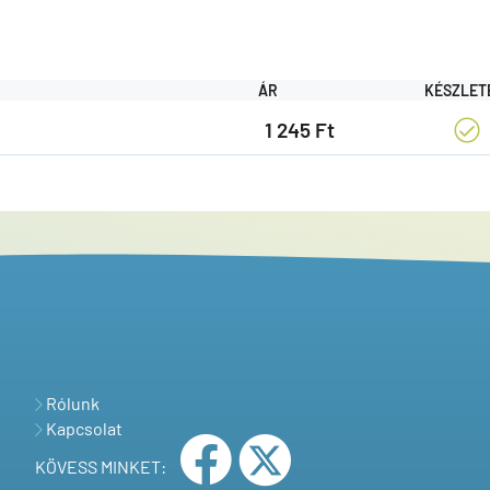
ÁR
KÉSZLET
1 245 Ft
Rólunk
Kapcsolat
KÖVESS MINKET: