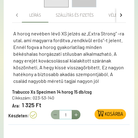
LEÍRÁS
SZÁLLÍTÁS ÉS FIZETÉS
VÉLEMÉNYEK
A horog nevében lévő XS jelzés az „Extra Strong” –ra
utal, ami magyarra fordítva „rendkívül erős”-t jelent.
Ennél fogva a horog gyakorlatilag minden
békéshalas horgászati stílusban alkalmazható. A
nagy erejét kovácsolással kialakított szárának
köszönheti. A hegy kissé visszagörbített. Ez nagyon
hatékony a biztosabb akadás szempontjából. A
család nagyobb méretű tagjai nagyon jól
használhatók a hajszálelőkés módon felfűzött
Trabucco Xs Specimen 14 horog 15 db/csg
csalikhoz. Az angolok által kifejleszettt un.method
Cikkszám: 023-53-140
módszer manapság nagyon népszerű, így szinte
1 325 Ft
Ára:
mindenki horgásztáskájában megvannak az ehhez
KOSÁRBA
szükséges eszközök és csalik. Kiváló ár-érték arány,
Készleten:
hiszen a versenytársaktól eltérően 15 db-os
kiszerelésben rendelhető!