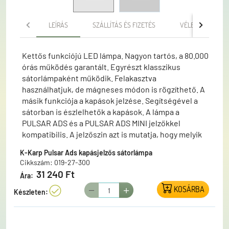
LEÍRÁS
SZÁLLÍTÁS ÉS FIZETÉS
VÉLEMÉNYEK
Kettős funkciójú LED lámpa. Nagyon tartós, a 80.000
órás működés garantált. Egyrészt klasszikus
sátorlámpaként működik. Felakasztva
használhatjuk, de mágneses módon is rögzíthető. A
másik funkciója a kapások jelzése. Segítségével a
sátorban is észlelhetők a kapások. A lámpa a
PULSAR ADS és a PULSAR ADS MINI jelzőkkel
kompatibilis. A jelzőszin azt is mutatja, hogy melyik
bot küldi a jelzést. Tulajdonságai: • Többszínű
K-Karp Pulsar Ads kapásjelzős sátorlámpa
jelzőfény, fényerősség állítással. • Egyszerű - egy
Cikkszám: 019-27-300
gomb nyomásos - szinkronizálás PULSAR ADS és
31 240 Ft
Ára:
PULSAR ADS MINI kapásjelzőkkel. • Nagy távolság
KOSÁRBA
áthidalása a kapásjelző és a lámpa között. • 6
Készleten:
csatornás vevőegység, amellyel 6 kapásjelző
jelzését képes fogadni. • Energiatakarékos
üzemmód • Alacsony energiaszint jelzés