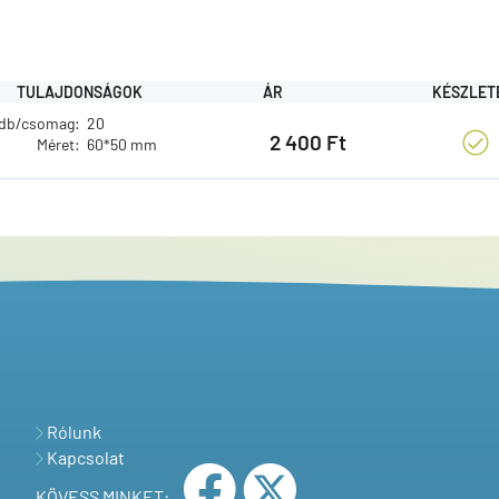
TULAJDONSÁGOK
ÁR
KÉSZLET
db/csomag:
20
2 400 Ft
Méret:
60*50 mm
Rólunk
Kapcsolat
KÖVESS MINKET: