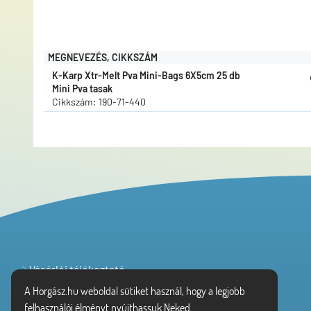
MEGNEVEZÉS, CIKKSZÁM
K-Karp Xtr-Melt Pva Mini-Bags 6X5cm 25 db
Mini Pva tasak
Cikkszám: 190-71-440
Vásárlói tájékoztató
Adatvédelem
A Horgász.hu weboldal sütiket használ, hogy a legjobb
felhasználói élményt nyújthassuk Neked.