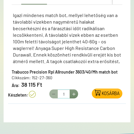
Igazi mindenes match bot, mellyel lehetőség van a
távolabbi vizekben nagyméretű halakat
becserkészni és a fárasztási időt radikálisan
lecsökkenteni. A távolabbi vizek ebben az esetben
100m feletti távolságot jelenthet 40-60g – os
waglerrel! Anyaga Super High Resistance Carbon
Durawall. Ennek köszönheti rendkívüli erejét kis bot
átmérő mellett. A tagok csatlakozói extra erősítést,
a bot S-SiC gyűrűket, és natúr parafa nyelet kapott.
Trabucco Precision Rpl Allrounder 3603/40/Mh match bot
Cikkszám: 152-27-360
38 115 Ft
Ára:
KOSÁRBA
Készleten: