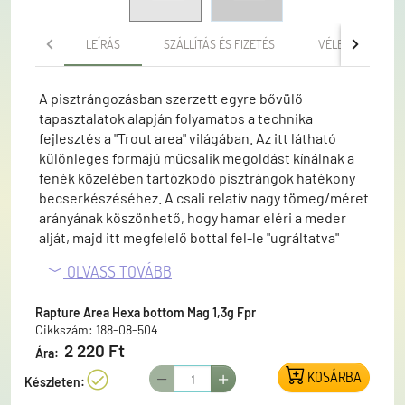
LEÍRÁS
SZÁLLÍTÁS ÉS FIZETÉS
VÉLEMÉNYEK
A pisztrángozásban szerzett egyre bővülő
tapasztalatok alapján folyamatos a technika
fejlesztés a "Trout area" világában. Az itt látható
különleges formájú műcsalik megoldást kínálnak a
fenék közelében tartózkodó pisztrángok hatékony
becserkészéséhez. A csali relatív nagy tömeg/méret
arányának köszönhető, hogy hamar eléri a meder
alját, majd itt megfelelő bottal fel-le "ugráltatva"
inegereljük kapásra a közelben tartózkodó
OLVASS TOVÁBB
pisztrángokat. Az AREA HEXA BOTTOM MAG ideális
műcsali a pisztráng mederfenéken történő
Rapture Area Hexa bottom Mag 1,3g Fpr
horgászatára, magasba tartott spiccel a csali
Cikkszám: 188-08-504
lassabb-gyorsabb vezetésével, szünetek
2 220 Ft
Ára:
beiktatásával. Formája speciális, hatszögalakú és
meglehetősen vastag. A fenékre süllyedéskor
KOSÁRBA
Készleten:
hasonlít az alászálló pelletre, melyet a halak is