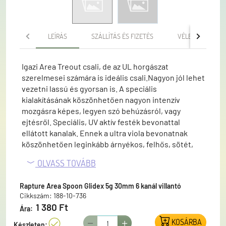
LEÍRÁS
SZÁLLÍTÁS ÉS FIZETÉS
VÉLEMÉNYEK
Igazi Area Treout csali, de az UL horgászat
szerelmesei számára is ideális csali.Nagyon jól lehet
vezetni lassú és gyorsan is. A speciális
kialakításának köszönhetően nagyon intenzív
mozgásra képes, legyen szó behúzásról, vagy
ejtésről. Speciális, UV aktív festék bevonattal
ellátott kanalak. Ennek a ultra viola bevonatnak
köszönhetően leginkább árnyékos, felhős, sötét,
kissé zavaros vízben is jól látják a halak a csábító
OLVASS TOVÁBB
színeket.A szériára széles, versenyzők által javasolt
színválaszték jellemző.Speciális, UV aktív festék
Rapture Area Spoon Glidex 5g 30mm 6 kanál villantó
bevonattal ellátott kanalak. Ennek a ultra viola
Cikkszám: 188-10-736
bevonatnak köszönhetően leginkább árnyékos,
1 380 Ft
Ára:
felhős, sötét, kissé zavaros vízben is jól látják a
halak a csábító színeket.A szériára széles,
KOSÁRBA
Készleten: