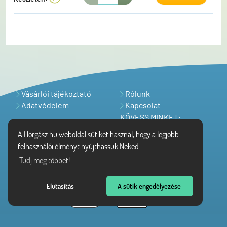
versenyzők által javasolt színválaszték jellemző. A
csomag tartalma: 1 db villantó, 1 db egyágú szakáll
nélküli horoggal szerelve (10130) 1 db egyágú,
tartalék szakállas horog (10130) 1 db mikro kapocs
Vásárlói tájékoztató
Rólunk
Adatvédelem
Kapcsolat
KÖVESS MINKET:
A Horgász.hu weboldal sütiket használ, hogy a legjobb
felhasználói élményt nyújthassuk Neked.
Tudj meg többet!
Elutasítás
A sütik engedélyezése