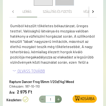
LEÍRÁS
SZÁLLÍTÁS ÉS FIZETÉS
VÉLEMÉNYEK
Gumiból készült tökéletes békautánzat, üreges
testtel. Valósághű látványa és mozgása valóban
hatékony a vízfelszini horgászat során. A szilikonból
készült "lábak" nagyszerű imitációk, másrészt az
élethű mozgást teszik még tökéletesebbé. A nagy
teherbírású, kémiailag élezett horgok kiváló
pozíciója megakadályozza az elakadást a legsűrűbb
vizinövények közti használat során, ezen felül a
leghevesebb kirohanásokat is állja még a hinaras
OLVASS TOVÁBB
területeken is. A kimagasló hatás édekében a
Rapture béka fejlesztői azonban nem elégedtek
Rapture Dancer Frog 55mm 1/2Oz(14g) Weed
meg csak a látvánnyal. A kapásra ingerlő csörgő
Cikkszám: 187-10-110
hangot is rejtettek a béka hasába. Természetesen
2 975 Ft
Ára:
ez eltávolítható, ezzel növelve az esetlegesen
nagyobb felhajtóerőt és a felszíni láthatóságot. Mivel
KOSÁRBA
Készleten:
zárható a béka "gyomra" akár vizzel is feltölthető ami