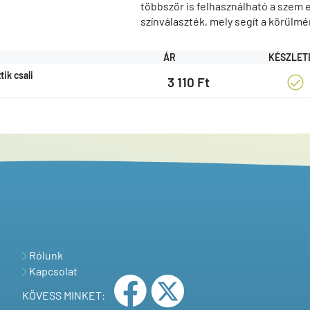
többször is felhasználható a szem 
színválaszték, mely segít a körülm
ÁR
KÉSZLET
ik csali
3 110 Ft
Rólunk
Kapcsolat
KÖVESS MINKET: