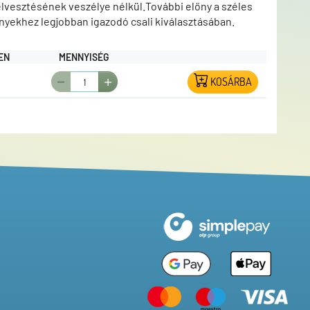
elvesztésének veszélye nélkül.További előny a széles
ényekhez legjobban igazodó csali kiválasztásában.
EN
MENNYISÉG
KOSÁRBA