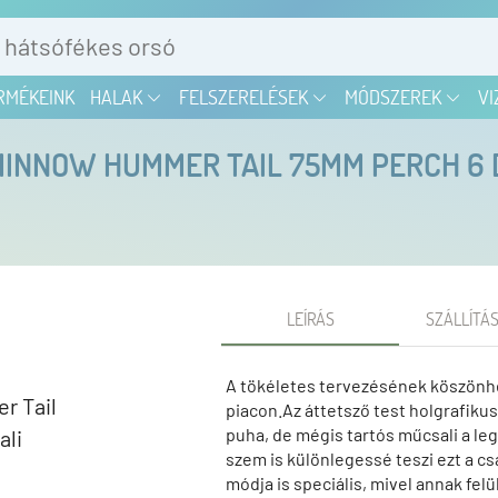
RMÉKEINK
HALAK
FELSZERELÉSEK
MÓDSZEREK
VI
NNOW HUMMER TAIL 75MM PERCH 6 D
LEÍRÁS
SZÁLLÍTÁS
A tökéletes tervezésének köszönhe
piacon.Az áttetsző test holgrafiku
puha, de mégis tartós műcsali a le
szem is különlegessé teszi ezt a c
módja is speciális, mivel annak felü