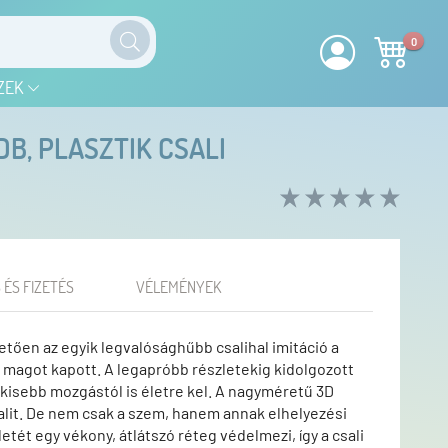
0
ZEK
B, PLASZTIK CSALI
 ÉS FIZETÉS
VÉLEMÉNYEK
tően az egyik legvalósághűbb csalihal imitáció a
s magot kapott. A legapróbb részletekig kidolgozott
gkisebb mozgástól is életre kel. A nagyméretű 3D
salit. De nem csak a szem, hanem annak elhelyezési
letét egy vékony, átlátszó réteg védelmezi, így a csali