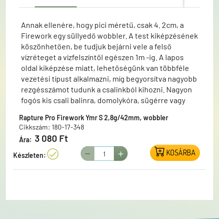
Annak ellenére, hogy pici méretű, csak 4. 2cm, a
Firework egy süllyedő wobbler. A test kiképzésének
köszönhetően, be tudjuk bejárni vele a felső
vízréteget a vízfelszíntől egészen 1m -ig. A lapos
oldal kiképzése miatt, lehetőségünk van többféle
vezetési típust alkalmazni, míg begyorsítva nagyobb
rezgésszámot tudunk a csalinkból kihozni. Nagyon
fogós kis csali balinra, domolykóra, sügérre vagy
pisztrángra. Vontatási mélység: 0-0,5 m Hossz: 4,2
Rapture Pro Firework Ymr S 2,8g/42mm, wobbler
cm Tömeg: 2,8 g Úszóképessé: Süllyedő Horog: #12
Cikkszám: 180-17-348
Black Nickel
3 080 Ft
Ára:
KOSÁRBA
Készleten: