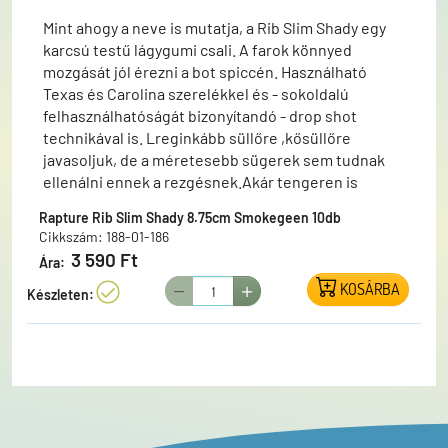
Mint ahogy a neve is mutatja, a Rib Slim Shady egy
karcsú testű lágygumi csali. A farok könnyed
mozgását jól érezni a bot spiccén. Használható
Texas és Carolina szerelékkel és - sokoldalú
felhasználhatóságát bizonyítandó - drop shot
technikával is. Lreginkább süllőre ,kősüllőre
javasoljuk, de a méretesebb sügerek sem tudnak
ellenálni ennek a rezgésnek.Akár tengeren is
használható, pl. tengeri süllő horgászatára.
Rapture Rib Slim Shady 8.75cm Smokegeen 10db
Cikkszám: 188-01-186
3 590 Ft
Ára:
KOSÁRBA
Készleten: