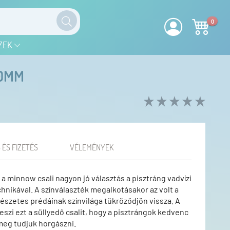
0
ZEK
50MM
 ÉS FIZETÉS
VÉLEMÉNYEK
a minnow csali nagyon jó választás a pisztráng vadvízi
hnikával. A színválaszték megalkotásakor az volt a
szetes prédáinak színvilága tükröződjön vissza. A
szi ezt a süllyedő csalit, hogy a pisztrángok kedvenc
meg tudjuk horgászni.