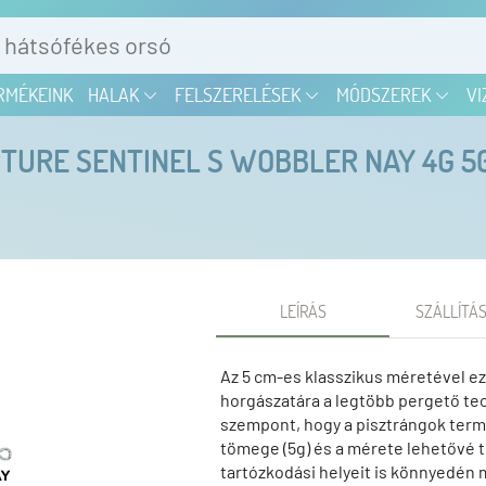
RMÉKEINK
HALAK
FELSZERELÉSEK
MÓDSZEREK
VI
TURE SENTINEL S WOBBLER NAY 4G 
LEÍRÁS
SZÁLLÍTÁS
Az 5 cm-es klasszikus méretével ez 
horgászatára a legtöbb pergető tec
szempont, hogy a pisztrángok termé
tömege (5g) és a mérete lehetővé te
tartózkodási helyeit is könnyedén 