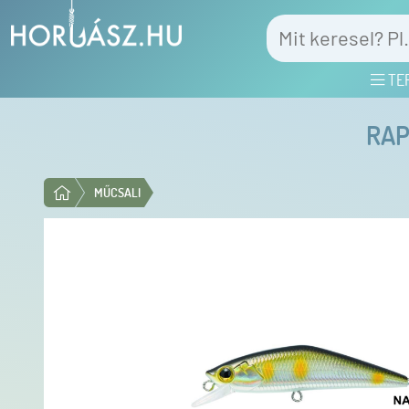
TE
RAP
MŰCSALI