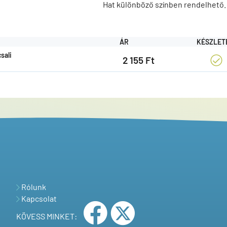
Hat különböző színben rendelhető.
ÁR
KÉSZLET
sali
2 155 Ft
Rólunk
Kapcsolat
KÖVESS MINKET: