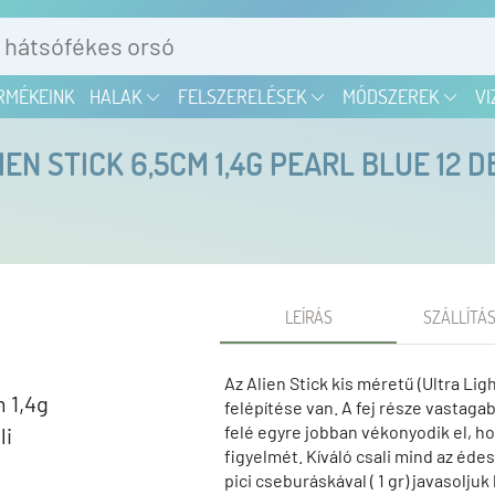
RMÉKEINK
HALAK
FELSZERELÉSEK
MÓDSZEREK
VI
EN STICK 6,5CM 1,4G PEARL BLUE 12 D
LEÍRÁS
SZÁLLÍTÁS
Az Alien Stick kis méretű (Ultra Lig
felépítése van. A fej része vastaga
felé egyre jobban vékonyodik el, h
figyelmét. Kíváló csali mind az édes
pici cseburáskával ( 1 gr) javasolju