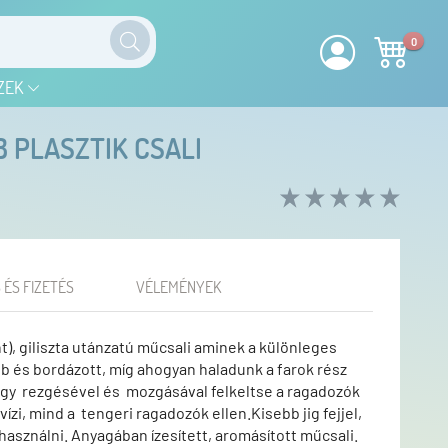
0
ZEK
B PLASZTIK CSALI
 ÉS FIZETÉS
VÉLEMÉNYEK
ht), giliszta utánzatú műcsali aminek a különleges
bb és bordázott, míg ahogyan haladunk a farok rész
ogy rezgésével és mozgásával felkeltse a ragadozók
vízi, mind a tengeri ragadozók ellen.Kisebb jig fejjel,
k használni. Anyagában ízesített, aromásított műcsali.