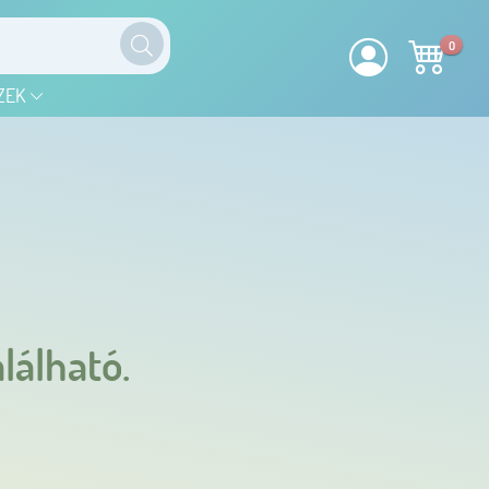
0
ZEK
lálható.