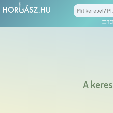
TE
A keres