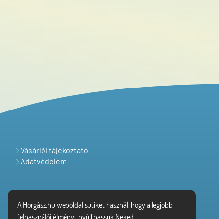
Vásárlói tájékoztató
Adatvédelem
A Horgász.hu weboldal sütiket használ, hogy a legjobb
felhasználói élményt nyújthassuk Neked.