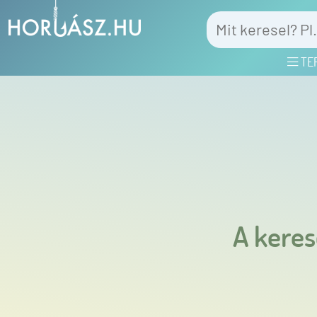
TE
A keres