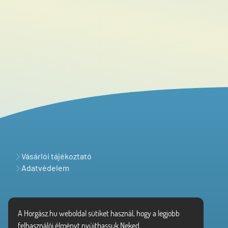
Vásárlói tájékoztató
Adatvédelem
A Horgász.hu weboldal sütiket használ, hogy a legjobb
felhasználói élményt nyújthassuk Neked.