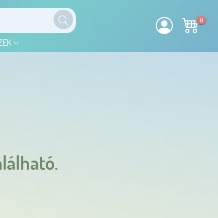
0
ZEK
lálható.