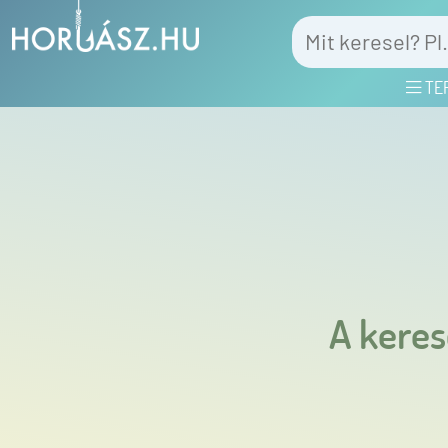
TE
A keres