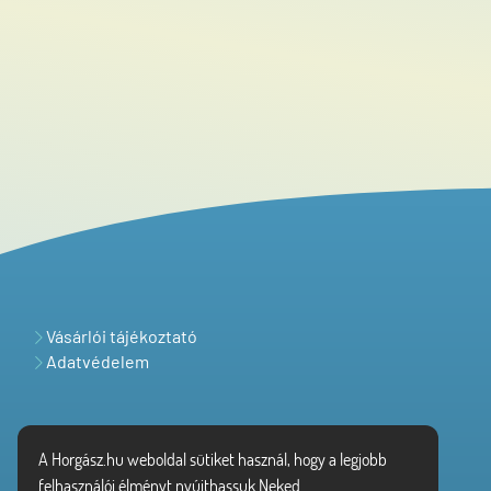
Vásárlói tájékoztató
Adatvédelem
A Horgász.hu weboldal sütiket használ, hogy a legjobb
felhasználói élményt nyújthassuk Neked.