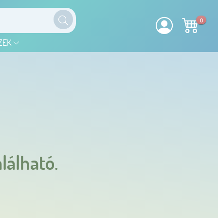
0
ZEK
lálható.