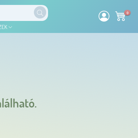
0
ZEK
lálható.