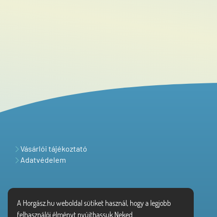
Vásárlói tájékoztató
Adatvédelem
A Horgász.hu weboldal sütiket használ, hogy a legjobb
felhasználói élményt nyújthassuk Neked.