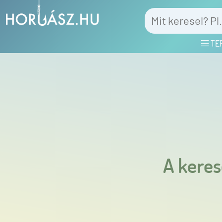
TE
A keres