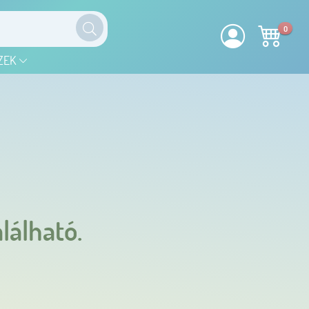
0
ZEK
lálható.