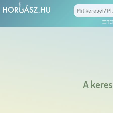
TE
A keres