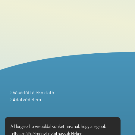
Vásárlói tájékoztató
Adatvédelem
A Horgász.hu weboldal sütiket használ, hogy a legjobb
felhasználói élményt nyújthassuk Neked.