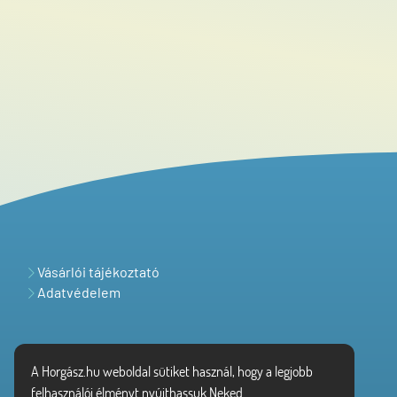
Vásárlói tájékoztató
Adatvédelem
A Horgász.hu weboldal sütiket használ, hogy a legjobb
felhasználói élményt nyújthassuk Neked.