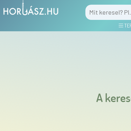
TE
A keres