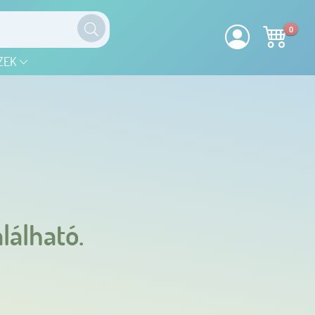
0
ZEK
lálható.