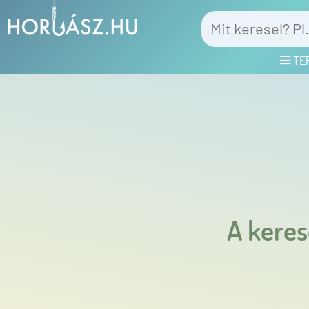
TE
A keres