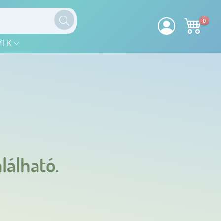
0
ZEK
lálható.