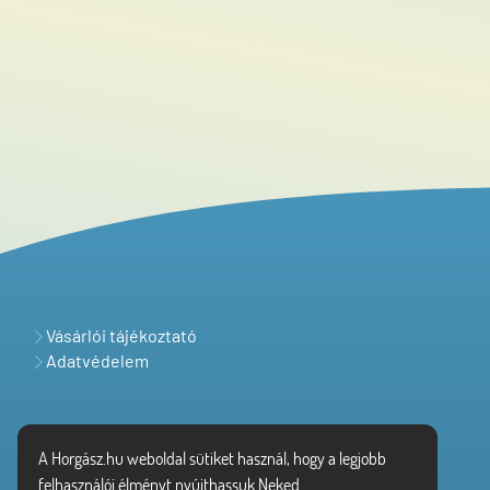
Vásárlói tájékoztató
Adatvédelem
A Horgász.hu weboldal sütiket használ, hogy a legjobb
felhasználói élményt nyújthassuk Neked.