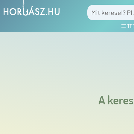
TE
A keres