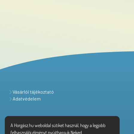
Vásárlói tájékoztató
Adatvédelem
A Horgász.hu weboldal sütiket használ, hogy a legjobb
felhasználói élményt nyújthassuk Neked.