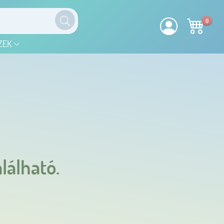
0
ZEK
lálható.