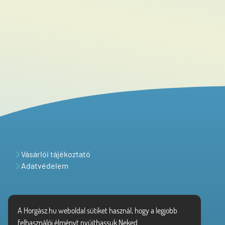
Vásárlói tájékoztató
Adatvédelem
A Horgász.hu weboldal sütiket használ, hogy a legjobb
felhasználói élményt nyújthassuk Neked.