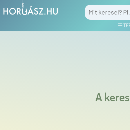
TE
A keres