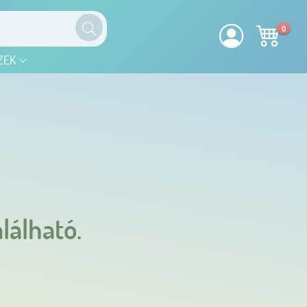
0
ZEK
lálható.