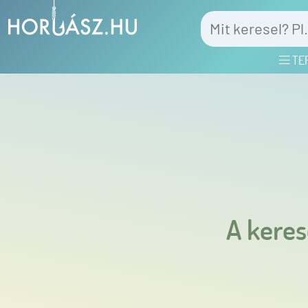
TE
A keres