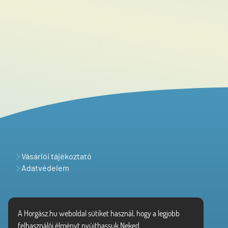
Vásárlói tájékoztató
Adatvédelem
A Horgász.hu weboldal sütiket használ, hogy a legjobb
felhasználói élményt nyújthassuk Neked.