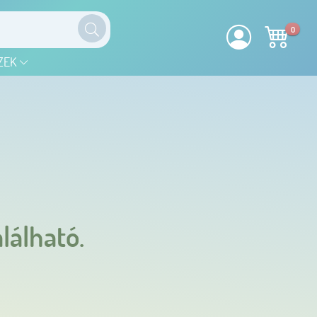
0
ZEK
lálható.