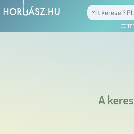
TE
A keres