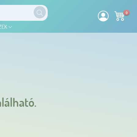
0
ZEK
lálható.