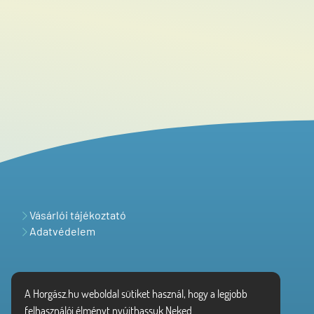
Vásárlói tájékoztató
Adatvédelem
A Horgász.hu weboldal sütiket használ, hogy a legjobb
felhasználói élményt nyújthassuk Neked.